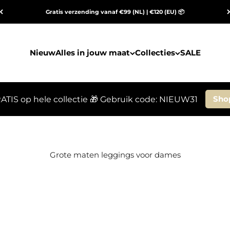
Gratis verzending vanaf €99 (NL) | €120 (EU) 📦
Nieuw
Alles in jouw maat
Collecties
SALE
Sho
ATIS op hele collectie 🎁 Gebruik code: NIEUW31