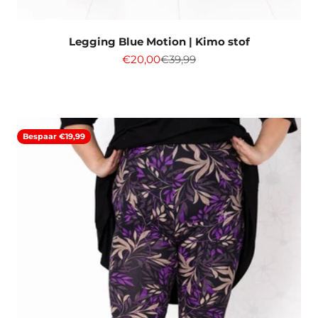
Legging Blue Motion | Kimo stof
Aanbiedingsprijs
Normale prijs
€20,00
€39,99
Bespaar €19,99