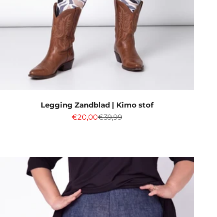
Legging Zandblad | Kimo stof
Aanbiedingsprijs
Normale prijs
€20,00
€39,99