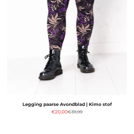
Legging paarse Avondblad | Kimo stof
Aanbiedingsprijs
Normale prijs
€20,00
€39,99