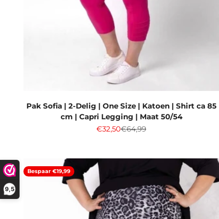
Pak Sofia | 2-Delig | One Size | Katoen | Shirt ca 85
cm | Capri Legging | Maat 50/54
Aanbiedingsprijs
Normale prijs
€32,50
€64,99
Bespaar €19,99
9,5