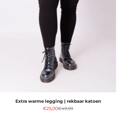
Extra warme legging | rekbaar katoen
Aanbiedingsprijs
Normale prijs
€25,00
€49,99