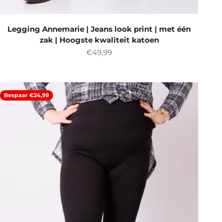
Legging Annemarie | Jeans look print | met één
zak | Hoogste kwaliteit katoen
Aanbiedingsprijs
€49,99
Bespaar €24,99