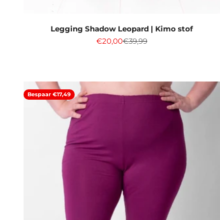
Legging Shadow Leopard | Kimo stof
Aanbiedingsprijs
Normale prijs
€20,00
€39,99
Bespaar €17,49