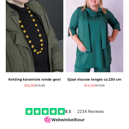
Ketting keramiek ronde geel
Sjaal viscose lengte ca 230 cm
Aanbiedingsprijs
Normale prijs
Aanbiedingsprijs
Normale prijs
€6,00
€11,99
€4,00
€7,99