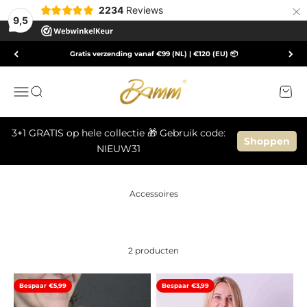
×
2234
Reviews
9,5
Naar inhoud
Gratis verzending vanaf €99 (NL) | €120 (EU) 📦
Bammode
Menu
Zoeken
Winke
3+1 GRATIS op hele collectie 🎁 Gebruik code:
Shoppen
NIEUW31
2 producten
Bespaar €5,99
Bespaar €3,99