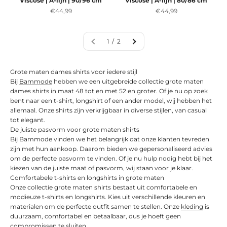
Viscose | A-lijn | 90/96 cm
Viscose | A-lijn | 80/86 cm
Aanbiedingsprijs
Aanbiedingsprijs
€44,99
€44,99
1 / 2
Grote maten dames shirts voor iedere stijl
Bij
Bammode
hebben we een uitgebreide collectie grote maten
dames shirts in maat 48 tot en met 52 en groter. Of je nu op zoek
bent naar een t-shirt, longshirt of een ander model, wij hebben het
allemaal. Onze shirts zijn verkrijgbaar in diverse stijlen, van casual
tot elegant.
De juiste pasvorm voor grote maten shirts
Bij Bammode vinden we het belangrijk dat onze klanten tevreden
zijn met hun aankoop. Daarom bieden we gepersonaliseerd advies
om de perfecte pasvorm te vinden. Of je nu hulp nodig hebt bij het
kiezen van de juiste maat of pasvorm, wij staan voor je klaar.
Comfortabele t-shirts en longshirts in grote maten
Onze collectie grote maten shirts bestaat uit comfortabele en
modieuze t-shirts en longshirts. Kies uit verschillende kleuren en
materialen om de perfecte outfit samen te stellen. Onze
kleding
is
duurzaam, comfortabel en betaalbaar, dus je hoeft geen
compromissen te sluiten.