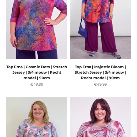
Top Erna | Cosmic Dots | Stretch
Top Erna | Majestic Bloom |
Jersey | 3/4 mouw | Recht
Stretch Jersey | 3/4 mouw |
model | 90cm
Recht model | 90cm
Aanbiedingsprijs
Aanbiedingsprijs
€49,99
€49,99