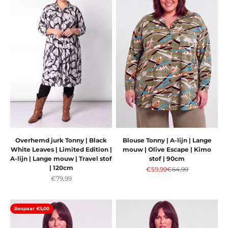
Overhemd jurk Tonny | Black
Blouse Tonny | A-lijn | Lange
White Leaves | Limited Edition |
mouw | Olive Escape | Kimo
A-lijn | Lange mouw | Travel stof
stof | 90cm
| 120cm
Aanbiedingsprijs
Normale prijs
€59,99
€64,99
Aanbiedingsprijs
€79,99
Bespaar €5,00