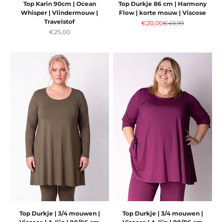
Top Karin 90cm | Ocean
Top Durkje 86 cm | Harmony
Whisper | Vlindermouw |
Flow | korte mouw | Viscose
Travelstof
Aanbiedingsprijs
Normale prijs
€20,00
€49,99
Aanbiedingsprijs
€25,00
Top Durkje | 3/4 mouwen |
Top Durkje | 3/4 mouwen |