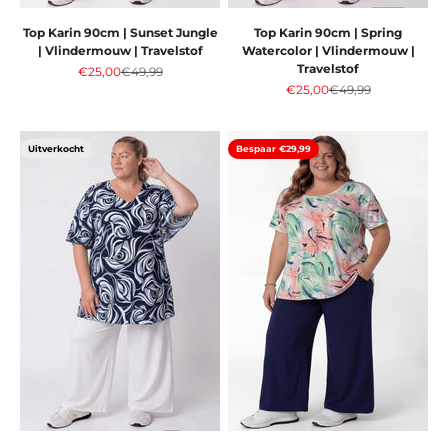
Top Karin 90cm | Sunset Jungle
Top Karin 90cm | Spring
| Vlindermouw | Travelstof
Watercolor | Vlindermouw |
Travelstof
Aanbiedingsprijs
Normale prijs
€25,00
€49,99
Aanbiedingsprijs
Normale prijs
€25,00
€49,99
Uitverkocht
Bespaar €29,99