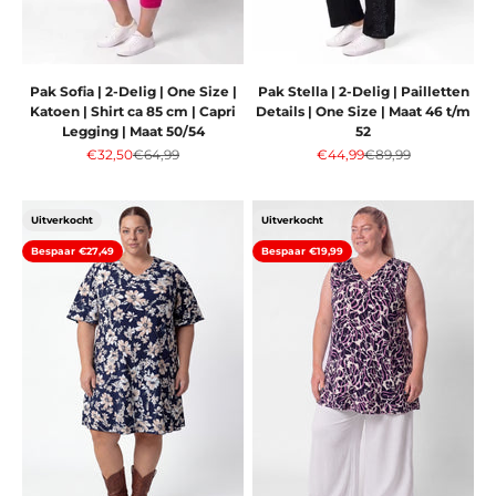
Pak Sofia | 2-Delig | One Size |
Pak Stella | 2-Delig | Pailletten
Katoen | Shirt ca 85 cm | Capri
Details | One Size | Maat 46 t/m
Legging | Maat 50/54
52
Aanbiedingsprijs
Normale prijs
Aanbiedingsprijs
Normale prijs
€32,50
€64,99
€44,99
€89,99
Uitverkocht
Uitverkocht
Bespaar €27,49
Bespaar €19,99