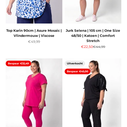
Top Karin 90cm | Asure Mosaic |
Jurk Selena | 105 cm | One Size
Vlindermouw | Viscose
48/50 | Katoen | Comfort
Stretch
Aanbiedingsprijs
€49,99
Aanbiedingsprijs
Normale prijs
€22,50
€44,99
Bespaar €32,49
Uitverkocht
Bespaar €45,00