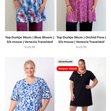
Top Durkje 96cm | Blue Bloom |
Top Durkje 96cm | Orchid Flow |
3/4 mouw | Venezia Travelstof
3/4 mouw | Venezia Travelstof
Aanbiedingsprijs
Aanbiedingsprijs
€49,99
€49,99
Uitverkocht
Bespaar €22,49