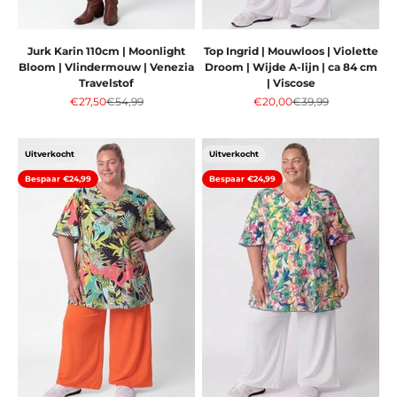
Jurk Karin 110cm | Moonlight
Top Ingrid | Mouwloos | Violette
Bloom | Vlindermouw | Venezia
Droom | Wijde A-lijn | ca 84 cm
Travelstof
| Viscose
Aanbiedingsprijs
Normale prijs
Aanbiedingsprijs
Normale prijs
€27,50
€54,99
€20,00
€39,99
Uitverkocht
Uitverkocht
Bespaar €24,99
Bespaar €24,99