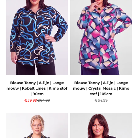
Blouse Tonny | A-lijn | Lange
Blouse Tonny | A-lijn | Lange
mouw | Kobalt Lines | Kimo stof
mouw | Crystal Mosaic | Kimo
| 90cm
stof | 105cm
Aanbiedingsprijs
Normale prijs
Aanbiedingsprijs
€59,99
€64,99
€64,99